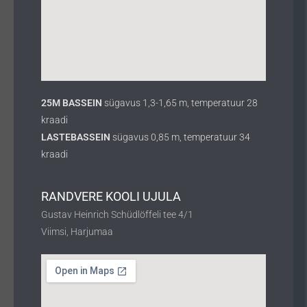
25M BASSEIN
sügavus 1,3-1,65 m, temperatuur 28
kraadi
LASTEBASSEIN
sügavus 0,85 m, temperatuur 34
kraadi
RANDVERE KOOLI UJULA
Gustav Heinrich Schüdlöffeli tee 4/1
Viimsi, Harjumaa