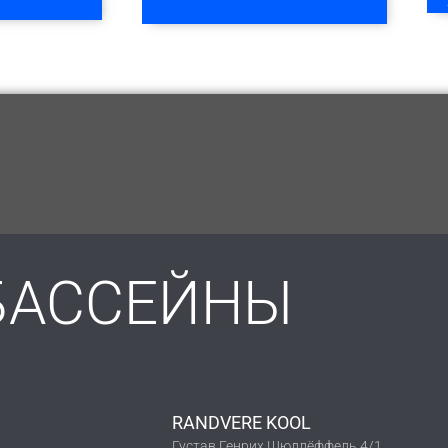
БАССЕЙНЫ
RANDVERE KOOL
Густав Генрих Шюдлёффель 4/1