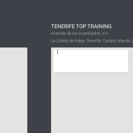
ТENERIFE TOP TRAINING
Avenida de los Acantilados, s/n
La Caleta de Adeje, Tenerife, Canary Islands,