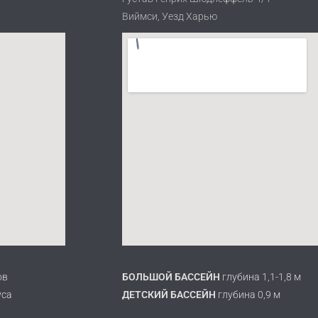
Виймси, Уезд Харью
ов
БОЛЬШОЙ БАССЕЙН
глубина 1,1-1,8 м
уса
ДЕТСКИЙ БАССЕЙН
глубина 0,9 м