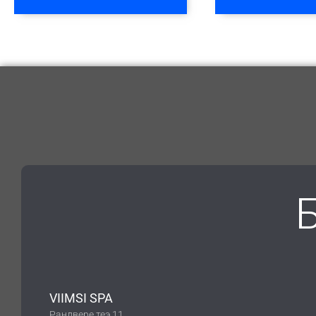
VIIMSI SPA
Рандвере теэ 11