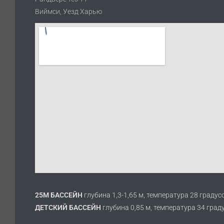
Виймси, Уезд Харью
25M БАССЕЙН
глубина 1,3-1,65 м, температура 28 градус
ДЕТСКИЙ БАССЕЙН
глубина 0,85 м, температура 34 град