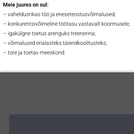
Meie juures on sul:
– vaheldusrikas töö ja eneseteostusvõimalused;
– konkurentsivõimeline töötasu vastavalt koormusele;
– igakülgne toetus arenguks treenerina;
– võimalused erialasteks täiendkoolitusteks;
– tore ja toetav meeskond.