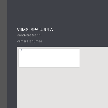
VIIMSI SPA UJULA
Randvere tee 11
Viimsi, Harjumaa