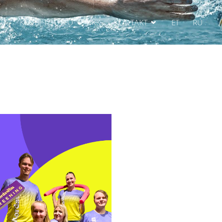
AD
KLUBI TOOTED
KKK
KONTAKT
ET
RU