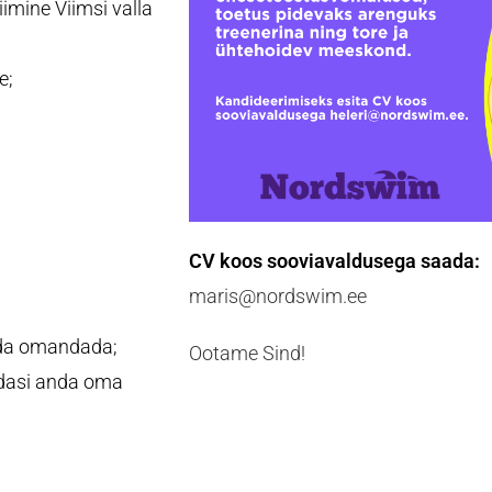
iimine Viimsi valla
e;
CV koos sooviavaldusega saada:
maris@nordswim.ee
seda omandada;
Ootame Sind!
edasi anda oma