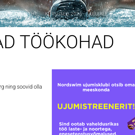
AVALEHT
KURSUSED 2026
UJUJALE
UJUL
AD TÖÖKOHAD
rg ning soovid olla