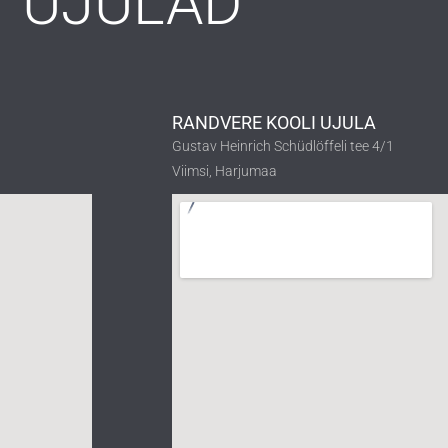
UJULAD
RANDVERE KOOLI UJULA
Gustav Heinrich Schüdlöffeli tee 4/1
Viimsi, Harjumaa