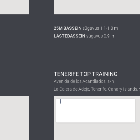
25M BASSEIN
sügavus 1,1-1,8 m
LASTEBASSEIN
sügavus 0,9 m
TENERIFE TOP TRAINING
Avenida de los Acantilados, s/n
La Caleta de Adeje, Tenerife, Canary Islands,