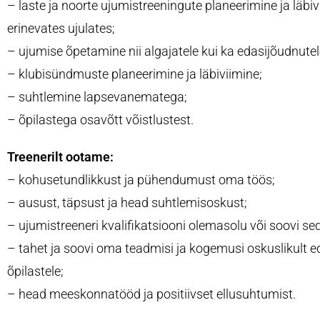
– laste ja noorte ujumistreeningute planeerimine ja läbiv
erinevates ujulates;
– ujumise õpetamine nii algajatele kui ka edasijõudnutel
– klubisündmuste planeerimine ja läbiviimine;
– suhtlemine lapsevanematega;
– õpilastega osavõtt võistlustest.
Treenerilt ootame:
– kohusetundlikkust ja pühendumust oma töös;
– ausust, täpsust ja head suhtlemisoskust;
– ujumistreeneri kvalifikatsiooni olemasolu või soovi 
– tahet ja soovi oma teadmisi ja kogemusi oskuslikult 
õpilastele;
– head meeskonnatööd ja positiivset ellusuhtumist.