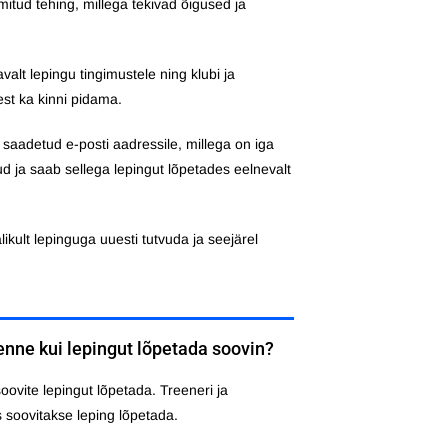
lmitud tehing, millega tekivad õigused ja
valt lepingu tingimustele ning klubi ja
st ka kinni pidama.
l saadetud e-posti aadressile, millega on iga
 ja saab sellega lepingut lõpetades eelnevalt
ikult lepinguga uuesti tutvuda ja seejärel
enne kui lepingut lõpetada soovin?
soovite lepingut lõpetada. Treeneri ja
 soovitakse leping lõpetada.