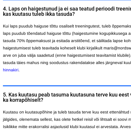
4. Laps on haigestunud ja ei saa teatud perioodi treeni
kas kuutasu tuleb ikka tasuda?
Kui laps puudub haiguse tõttu osaliselt treeningutest, tuleb õppemak
laps puudub tõendatud haiguse tõttu (haigestumine kogupikkusega ala
tasuda 70% õppemaksust ja esitada arstitõend, et säilitada lapse koh
haigestumisest tuleb teavitada koheselt klubi kirjalikult maris@nords
arve on juba välja saadetud (enne haigestumisest teavitamist klubile),
tasuda täies mahus ning soodustus rakendatakse alles järgneval kuul. 
hinnakiri
.
5. Kas kuutasu peab tasuma kuutasuna terve kuu eest 
ka korrapõhiselt?
Kuutasu on kuutasupõhine ja tuleb tasuda terve kuu eest ettenähtud
jälgides, olenemata sellest, kas olete hetkel reisil või lihtsalt ei soovi m
Isiklikke mitte erakorralisi asjaolusid klubi kuutasul ei arvestata. Arves