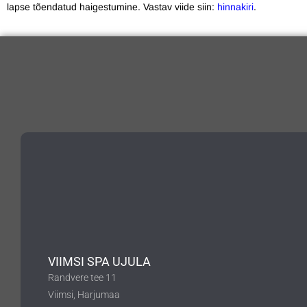
lapse tõendatud haigestumine. Vastav viide siin:
hinnakiri
.
VIIMSI SPA UJULA
Randvere tee 11
Viimsi, Harjumaa