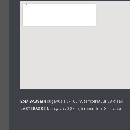
25M BASSEIN
sügavus 1,3-1,65 m, temperatuur 28 kraadi
LASTEBASSEIN
sügavus 0,85 m, temperatuur 34 kraadi