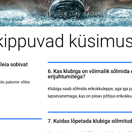
AVALEHT
KURSUSED 2026
UJUJALE
UJUL
kippuvad küsimu
 leia sobivat
6. Kas klubiga on võimalik sõlmida
erijuhtumitega?
iis palume võtta
Klubiga saab sõlmida erikokkuleppe, aga iga ju
lapsevanemaga, kas on piisav põhjus erikokk
7. Kuidas lõpetada klubiga sõlmitud