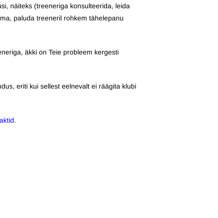
, näiteks (treeneriga konsulteerida, leida
̈hma, paluda treeneril rohkem tähelepanu
neriga, äkki on Teie probleem kergesti
s, eriti kui sellest eelnevalt ei räägita klubi
aktid
.