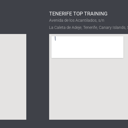
TENERIFE TOP TRAINING
Avenida de los Acantilados, s/n
La Caleta de Adeje, Tenerife, Canary Islands,