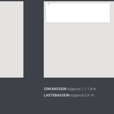
25M BASSEIN
sügavus 1,1-1,8 m
LASTEBASSEIN
sügavus 0,9 m