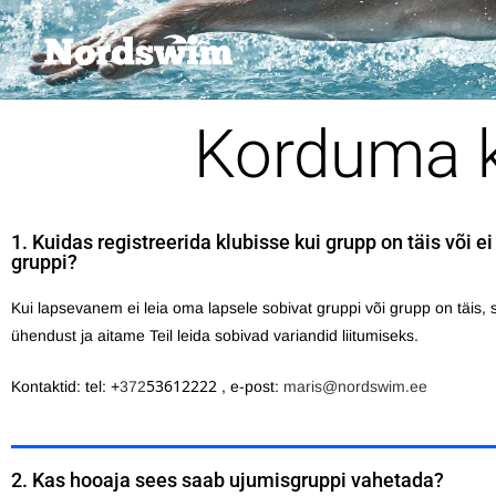
Korduma 
1. Kuidas registreerida klubisse kui grupp on täis või ei
gruppi?
Kui lapsevanem ei leia oma lapsele sobivat gruppi või grupp on täis, s
ühendust ja aitame Teil leida sobivad variandid liitumiseks.
53612222
Kontaktid: tel: +
372
, e-post:
maris@nordswim.ee
2. Kas hooaja sees saab ujumisgruppi vahetada?