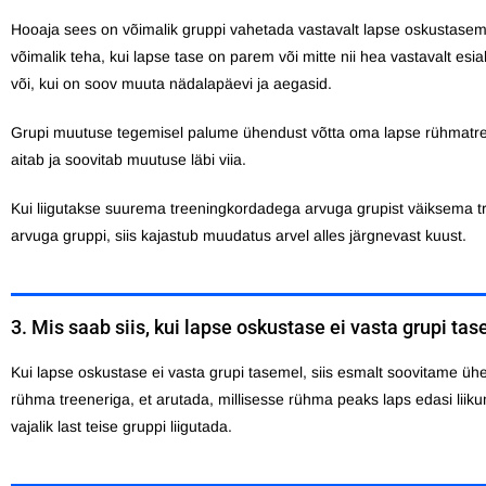
Hooaja sees on võimalik gruppi vahetada vastavalt lapse oskustase
võimalik teha, kui lapse tase on parem või mitte nii hea vastavalt es
või, kui on soov muuta nädalapäevi ja aegasid.
Grupi muutuse tegemisel palume ühendust võtta oma lapse rühmatr
aitab ja soovitab muutuse läbi viia.
Kui liigutakse suurema treeningkordadega arvuga grupist väiksema 
arvuga gruppi, siis kajastub muudatus arvel alles järgnevast kuust.
3. Mis saab siis, kui lapse oskustase ei vasta grupi ta
Kui lapse oskustase ei vasta grupi tasemel, siis esmalt soovitame üh
rühma treeneriga, et arutada, millisesse rühma peaks laps edasi liikum
vajalik last teise gruppi liigutada.