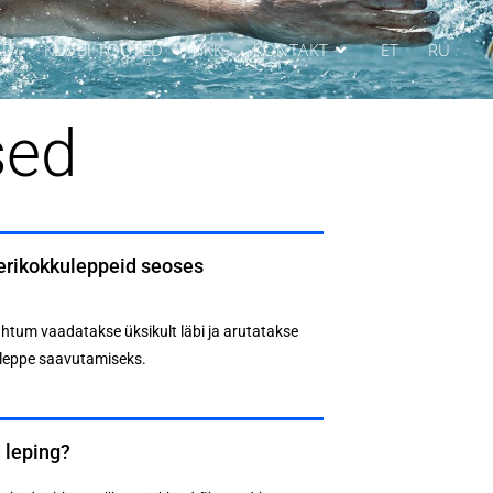
AD
KLUBI TOOTED
KKK
KONTAKT
ET
RU
sed
 erikokkuleppeid seoses
htum vaadatakse üksikult läbi ja arutatakse
uleppe saavutamiseks.
 leping?