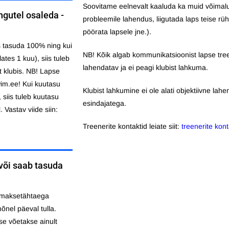
Soovitame eelnevalt kaaluda ka muid võimalusi
ngutel osaleda -
probleemile lahendus, liigutada laps teise ru
pöörata lapsele jne.).
s tasuda 100% ning kui
NB! Kõik algab kommunikatsioonist lapse tree
tes 1 kuu), siis tuleb
lahendatav ja ei peagi klubist lahkuma.
t klubis. NB! Lapse
wim.ee! Kui kuutasu
Klubist lahkumine ei ole alati objektiivne lahendu
 siis tuleb kuutasu
esindajatega.
Vastav viide siin:
Treenerite kontaktid leiate siit:
treenerite kont
või saab tasuda
 maksetähtaega
õnel päeval tulla.
se võetakse ainult