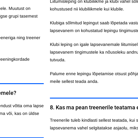
Liitumisleping on klubiliikme ja klubi vahel sõ
mele. Muutust on
kohustused nii klubiliikmele kui klubile.
ialgse grupi tasemest
Klubiga sõlmitud lepingut saab lõpetada vasta
lapsevanem on kohustatud lepingu tingimuste
eeneriga ning treener
Klubi leping on igale lapsevanemale liitumise
lapsevanem tingimustele ka nõusoleku andnud
treeningkordade
tutvuda.
Palume enne lepingu lõpetamise otsust põhjal
meile sellest teada anda.
semele?
endust võtta oma lapse
8. Kas ma pean treenerile teatama 
a või, kas on üldse
Treenerile tuleb kindlasti sellest teatada, kui 
lapsevanema vahel selgitatakse asjaolu, miks