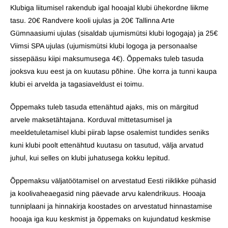
Klubiga liitumisel rakendub igal hooajal klubi ühekordne liikme
tasu. 20€ Randvere kooli ujulas ja 20€ Tallinna Arte
Gümnaasiumi ujulas (sisaldab ujumismütsi klubi logogaja) ja 25€
Viimsi SPA ujulas (ujumismütsi klubi logoga ja personaalse
sissepääsu kiipi maksumusega 4€). Õppemaks tuleb tasuda
jooksva kuu eest ja on kuutasu põhine. Ühe korra ja tunni kaupa
klubi ei arvelda ja tagasiaveldust ei toimu.
Õppemaks tuleb tasuda ettenähtud ajaks, mis on märgitud
arvele maksetähtajana. Korduval mittetasumisel ja
meeldetuletamisel klubi piirab lapse osalemist tundides seniks
kuni klubi poolt ettenähtud kuutasu on tasutud, välja arvatud
juhul, kui selles on klubi juhatusega kokku lepitud.
Õppemaksu väljatöötamisel on arvestatud Eesti riiklikke pühasid
ja koolivaheaegasid ning päevade arvu kalendrikuus. Hooaja
tunniplaani ja hinnakirja koostades on arvestatud hinnastamise
hooaja iga kuu keskmist ja õppemaks on kujundatud keskmise