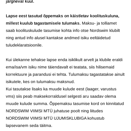
järgneval kuul.
Lapse eest tasutud õppemaks on käistletav koolituskuluna,
millest kuulub tagastamisele tulumaks.
Maksu- ja tolliamet
saab koolituskulude tasumise kohta info otse Nordswim klubilt
ning antud info alusel kantakse andmed isiku eeltäidetud
tuludeklaratsioonile.
Kui ülekanne tehakse lapse enda isiklikult arvelt ja klubile eraldi
ema/isa/vm isiku nime täiendavalt ei teatata, siis hilisemaid
korrektuure ja parandusi ei tehta. Tulumaksu tagastatakse ainult
isikutele, kes on tulumaksu maksnud.
Kui tasutakse lisaks ka muude kulude eest (laager, varustus
vms) siis peab maksekorraldusel selgesti aru saadav olema
muude kulude summa. Õppemaksu tasumise kord on kinnitatud
NORDSWIM VIIMSI MTÜ juhatuse poolt ning liitudes
NORDSWIM VIIMSI MTÜ UJUMISKLUBIGA kohustub
lapsevanem seda täitma.