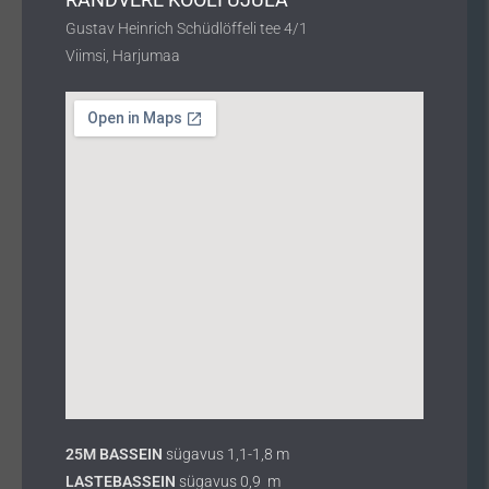
Gustav Heinrich Schüdlöffeli tee 4/1
Viimsi, Harjumaa
25M BASSEIN
sügavus 1,1-1,8 m
LASTEBASSEIN
sügavus 0,9 m