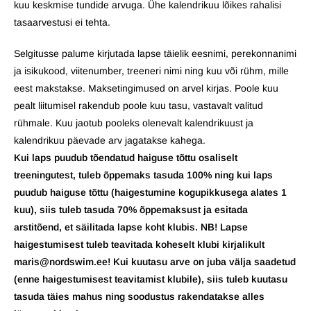
kuu keskmise tundide arvuga. Ühe kalendrikuu lõikes rahalisi
tasaarvestusi ei tehta.
Selgitusse palume kirjutada lapse täielik eesnimi, perekonnanimi
ja isikukood, viitenumber, treeneri nimi ning kuu või rühm, mille
eest makstakse. Maksetingimused on arvel kirjas. Poole kuu
pealt liitumisel rakendub poole kuu tasu, vastavalt valitud
rühmale. Kuu jaotub pooleks olenevalt kalendrikuust ja
kalendrikuu päevade arv jagatakse kahega.
Kui laps puudub tõendatud haiguse tõttu osaliselt
treeningutest, tuleb õppemaks tasuda 100% ning kui laps
puudub haiguse tõttu (haigestumine kogupikkusega alates 1
kuu), siis tuleb tasuda 70% õppemaksust ja esitada
arstitõend, et säilitada lapse koht klubis. NB! Lapse
haigestumisest tuleb teavitada koheselt klubi kirjalikult
maris@nordswim.ee! Kui kuutasu arve on juba välja saadetud
(enne haigestumisest teavitamist klubile), siis tuleb kuutasu
tasuda täies mahus ning soodustus rakendatakse alles