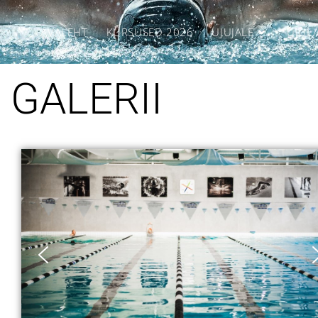
AVALEHT
KURSUSED 2026
UJUJALE
UJUL
GALERII