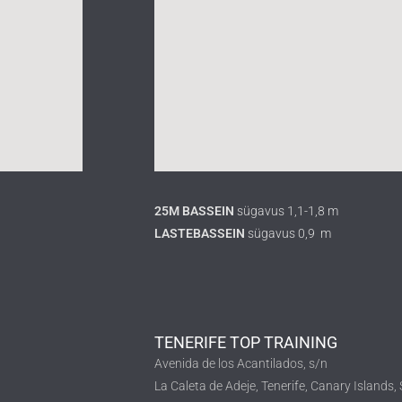
25M BASSEIN
sügavus 1,1-1,8 m
LASTEBASSEIN
sügavus 0,9 m
TENERIFE TOP TRAINING
Avenida de los Acantilados, s/n
La Caleta de Adeje, Tenerife, Canary Islands,