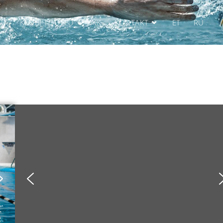
AD
KLUBI TOOTED
KKK
KONTAKT
ET
RU