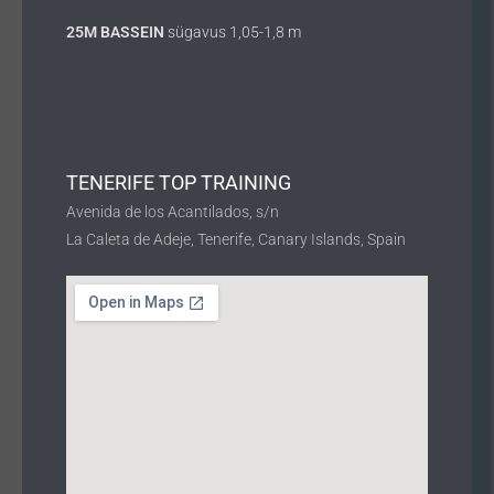
25M BASSEIN
sügavus 1,05-1,8 m
TENERIFE TOP TRAINING
Avenida de los Acantilados, s/n
La Caleta de Adeje, Tenerife, Canary Islands, Spain