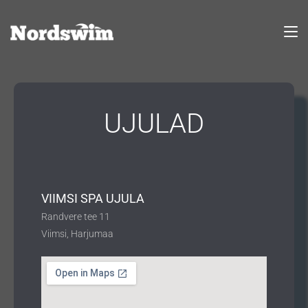
UJULAD
VIIMSI SPA UJULA
Randvere tee 11
Viimsi, Harjumaa